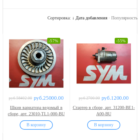
Сортировка:
↓ Дата добавления
·
Популярность
-57%
-55%
руб.25000.00
руб.1200.00
руб.58402.00
руб.2700.00
Шкив вариатора ведомый в
Стартер в сборе, арт. 31200-BE1-
сборе, арт. 23010-TL1-000-BU
A00-BU