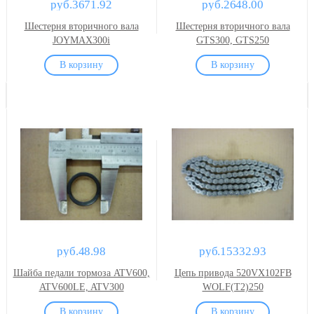
руб.3671.92
руб.2648.00
Шестерня вторичного вала
Шестерня вторичного вала
JOYMAX300i
GTS300, GTS250
руб.48.98
руб.15332.93
Шайба педали тормоза ATV600,
Цепь привода 520VX102FB
ATV600LE, ATV300
WOLF(T2)250