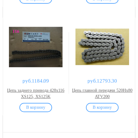
руб.1184.09
руб.12793.30
Цепь заднего привода 428x116
Цепь главной передачи 520Hx80
XS125, XS125K
ATV200