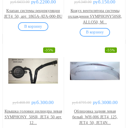
руб.2200.00
руб.150.00
руб.6433.00
руб.340.00
Клапан системы рециркуляции
Кожух вентилятора системы
JET4_50, арт. 1865A-ATA-000-BU
охлаждения SYMPHONY50SR,
ALLO50, M...
-35%
-55%
руб.300.00
руб.3000.00
руб.468.00
руб.6795.00
Крышка головки цилиндра левая
Облицовка задняя левая
SYMPHONY_50SR, JET4_50 арт.
белый_WH-006 JET4_125,
12...
JET4_50, JET4N...