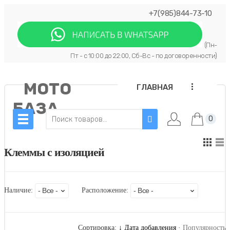
+7(985)844-73-10
(Пн-
Пт - с 10:00 до 22:00, Сб-Вс - по договоренности)
МОТО
...
ГЛАВНАЯ
БАЗА
0
Клеммы с изоляцией
Наличие:
Расположение:
Сортировка:
↓ Дата добавления
·
Популярность