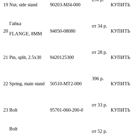
19
Nut, side stand
90203-MJ4-000
КУПИТЬ
Гайка
от 34 р.
20
94050-08080
КУПИТЬ
FLANGE, 8MM
от 28 р.
21
Pin, split, 2.5x30
9420125300
КУПИТЬ
396 р.
22
Spring, main stand
50510-MT2-000
КУПИТЬ
от 33 р.
23
Bolt
95701-060-200-0
КУПИТЬ
Bolt
от 52 р.