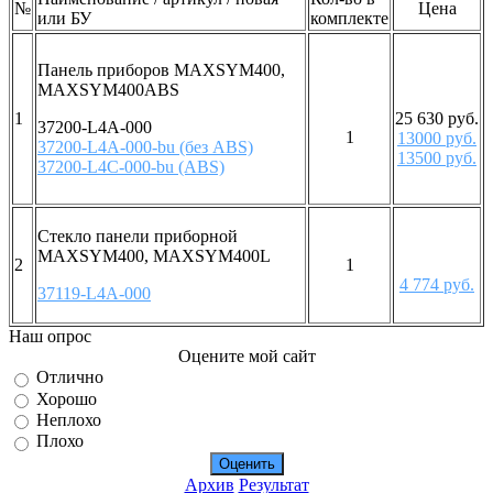
№
Цена
или БУ
комплекте
Панель приборов MAXSYM400,
MAXSYM400ABS
1
25 630 руб.
37200-L4A-000
1
13000 руб.
37200-L4A-000-bu (без ABS)
13500 руб.
37200-L4C-000-bu (ABS)
Стекло панели приборной
MAXSYM400, MAXSYM400L
2
1
4 774 руб.
37119-L4A-000
Наш опрос
Оцените мой сайт
Отлично
Хорошо
Неплохо
Плохо
Архив
Результат