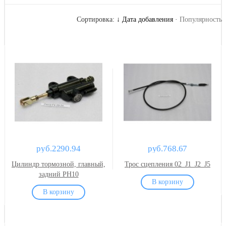
Сортировка:
↓ Дата добавления
·
Популярность
руб.2290.94
руб.768.67
Цилиндр тормозной, главный,
Трос сцепления 02_J1_J2_J5
задний PH10