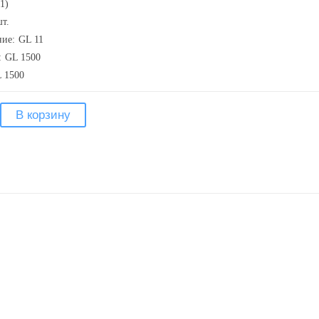
1)
т.
ие:
GL 11
:
GL 1500
 1500