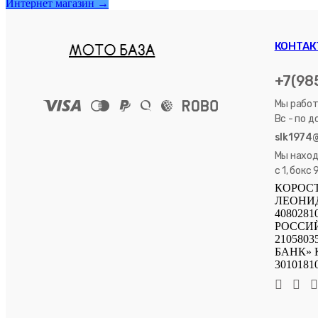
Интернет магазин →
КОНТАК
+7(98
Мы работа
Вс - по 
slk1974
Мы находи
с 1, бокс 
КОРОС
ЛЕОНИДО
4080281
РОССИЙ
2105803
БАНК» К
3010181