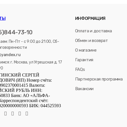
ТЫ
ИНФОРМАЦИЯ
Оплата и доставка
5)844-73-10
Обмен и возврат
ем: Пн-Пт - с 9:00 до 21:00, Сб-
договоренности
О магазине
@yandex.ru
Гарантия
мся: г. Москва, ул Угрешская д. 17
90
FAQs
ТИНСКИЙ СЕРГЕЙ
Партнерская программа
ВИЧ (ИП) Номер счёта:
0902370001415 Валюта:
Вакансии
СКИЙ РУБЛЬ ИНН:
50833 Банк: АО «АЛЬФА-
орреспондентский счёт:
0200000000593 БИК: 044525593