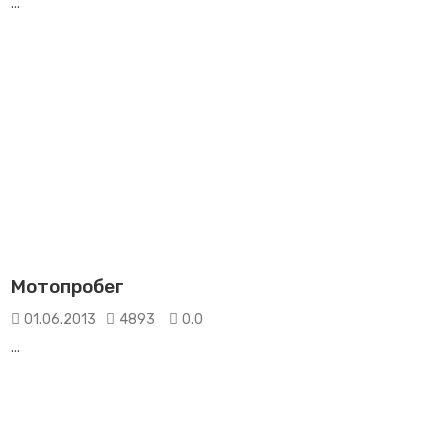
...
Мотопробег
01.06.2013
4893
0.0
...